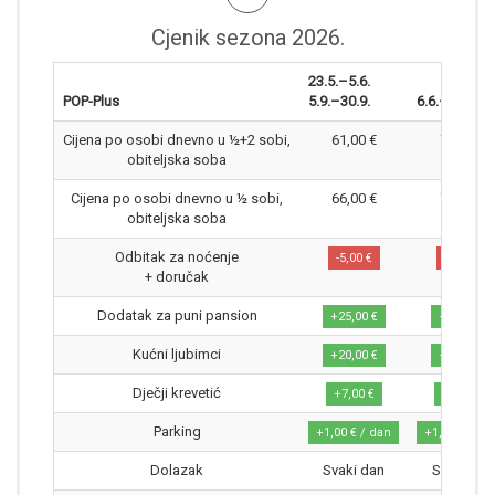
Cjenik sezona 2026.
23.5.–5.6.
POP-Plus
5.9.–30.9.
6.6.–12.6.
Cijena po osobi dnevno u ½+2 sobi,
61,00 €
74,00 €
obiteljska soba
Cijena po osobi dnevno u ½ sobi,
66,00 €
79,00 €
obiteljska soba
Odbitak za noćenje
-5,00 €
-5,00 €
+ doručak
Dodatak za puni pansion
+25,00 €
+25,00 €
Kućni ljubimci
+20,00 €
+20,00 €
Dječji krevetić
+7,00 €
+7,00 €
Parking
+1,00 € / dan
+1,00 € / da
Dolazak
Svaki dan
Subotom