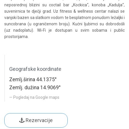
neposrednoj blizini su coctail bar „Kockica“, konoba „Kadulja“,
suvenirnica te dječji grad. Uz fitness & wellness centar nalazi se
vanjski bazen sa slatkom vodom te besplatnom ponudom ležaljki i
suncobrana (u ograničenom broju). Kućni ljubimci su dobrodošli
(uz nadoplatu). Wi-Fi je dostupan u svim sobama i public
prostorijama.
Geografske koordinate
Zemlj.širina 44.1375°
Zemlj. dužina 14.9069°
Pogledaj na Google maps
Rezervacije