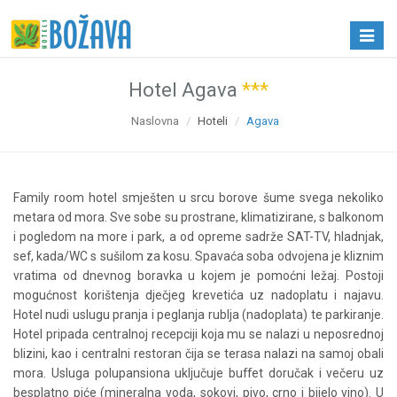
Navigac
Hotel Agava
***
Naslovna
Hoteli
Agava
F
amily room hotel smješten u srcu borove šume svega nekoliko
metara od mora. Sve sobe su prostrane, klimatizirane, s balkonom
i pogledom na more i park, a od opreme sadrže SAT-TV, hladnjak,
sef, kada/WC s sušilom za kosu. Spavaća soba odvojena je kliznim
vratima od dnevnog boravka u kojem je pomoćni ležaj. Postoji
mogućnost korištenja dječjeg krevetića uz nadoplatu i najavu.
Hotel nudi uslugu pranja i peglanja rublja (nadoplata) te parkiranje.
Hotel pripada centralnoj recepciji koja mu se nalazi u neposrednoj
blizini, kao i centralni restoran čija se terasa nalazi na samoj obali
mora. Usluga polupansiona uključuje buffet doručak i večeru uz
besplatno piće (mineralna voda, sokovi, pivo, crno i bijelo vino). U