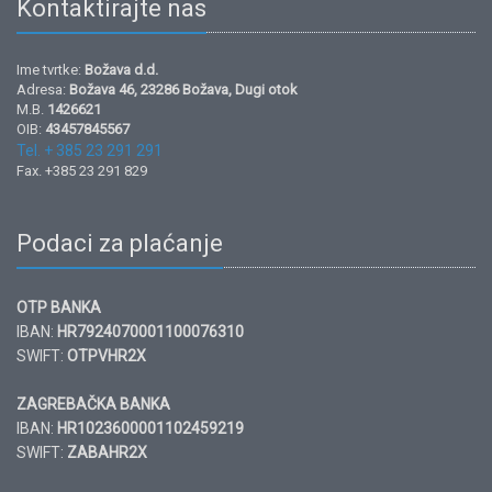
Kontaktirajte nas
Ime tvrtke:
Božava d.d.
Adresa:
Božava 46, 23286 Božava, Dugi otok
M.B.
1426621
OIB:
43457845567
Tel. + 385 23 291 291
Fax. +385 23 291 829
Podaci za plaćanje
OTP BANKA
IBAN:
HR7924070001100076310
SWIFT:
OTPVHR2X
ZAGREBAČKA BANKA
IBAN:
HR1023600001102459219
SWIFT:
ZABAHR2X