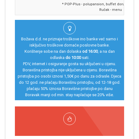
* POP-Plus - polupansion, buffet doručak i več
Ručak - menu
Božava d.d. ne priznaje troškove ino banke već samo i
isključivo troškove domaće poslovne banke.
Korištenje sobe na dan dolaska
od 16:00
, a na dan
odlaska
do 10:00
sati.
PDV, internet i osiguranje gosta su uključeni u cijenu.
Boravišna pristojba nije uključena u cijenu. Boravišna
pristojba po osobi iznosi 1,50€ po danu za odrasle. Djeca
do 12 god. ne plaćaju Boravišnu pristojbu, od 12-18 god.
plaćaju 50% iznosa Boravišne pristojbe po danu
Boravak manji od min. stay naplaćuje se 20% više.