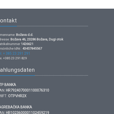
ontakt
rmenname:
Božava d.d.
resse:
Božava 46, 23286 Božava, Dugi otok
trikelnummer
1426621
rsönliche IdNr.:
43457845567
l. + 385 23 291 291
x. +385 23 291 829
ahlungsdaten
TP BANKA
BAN:
HR7924070001100076310
WIFT:
OTPVHR2X
AGREBAČKA BANKA
BAN:
HR1023600001102459219