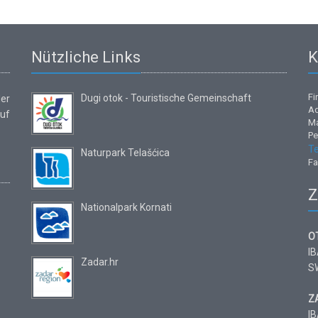
Nützliche Links
K
Fi
Dugi otok - Touristische Gemeinschaft
er
Ad
auf
Ma
Pe
Te
Naturpark Telašćica
Fa
Z
Nationalpark Kornati
O
I
Zadar.hr
S
Z
I